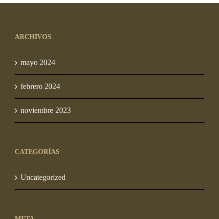
S/ 94.00
desde
hasta
S/ 95.00
S/ 1,260.00
ARCHIVOS
hasta
S/ 1,288.00
mayo 2024
febrero 2024
noviembre 2023
CATEGORÍAS
Uncategorized
META