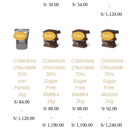
PÁGINA
S/
30.00
S/
34.00
-
DE
PRODUCT
S/
1,120.00
Rango
SELECCIONAR
SELECCIONAR
SELECCIONAR
SELECCIONA
de
Sale!
Sale!
Sale!
Sale!
OPCIONES
OPCIONES
OPCIONES
OPCIONES
precios:
ESTE
ESTE
ESTE
ESTE
/
/
/
/
desde
PRODUCTO
PRODUCTO
PRODUCTO
PRODUCT
DETALLES
DETALLES
DETALLES
DETALLES
TIENE
TIENE
TIENE
TIENE
S/ 84.00
MÚLTIPLES
MÚLTIPLES
MÚLTIPLES
MÚLTIPLE
Cobertura
Cobertura
Cobertura
Cobertura
VARIANTES.
VARIANTES.
VARIANTES.
VARIANTES
hasta
Chocolate
Chocolate
Chocolate
Chocolate
LAS
LAS
LAS
LAS
S/ 1,120.00
OPCIONES
OPCIONES
OPCIONES
OPCIONES
70%
55%
70%
70%
SE
SE
SE
SE
con
Sugar
Sugar
Sugar
PUEDEN
PUEDEN
PUEDEN
PUEDEN
Panela
Free
Free
Free
ELEGIR
ELEGIR
ELEGIR
ELEGIR
1kg
Maltitol
Maltitol
Alulosa
EN
EN
EN
EN
LA
LA
LA
LA
1kg
1kg
1kg
S/
84.00
PÁGINA
PÁGINA
PÁGINA
PÁGINA
S/
88.00
S/
88.00
S/
92.00
-
DE
DE
DE
DE
PRODUCTO
PRODUCTO
PRODUCTO
PRODUCT
-
-
-
S/
1,120.00
S/
1,190.00
S/
1,190.00
S/
1,240.00
Rango