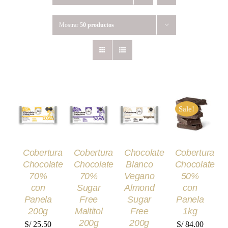
Mostrar
50 productos
AÑADIR
AÑADIR
AÑADIR
SELECCIONA
AL
AL
AL
Sale!
OPCIONES
CARRITO
CARRITO
CARRITO
ESTE
/
/
/
/
PRODUCT
DETALLES
TIENE
DETALLES
DETALLES
DETALLES
MÚLTIPLE
Cobertura
Cobertura
Chocolate
Cobertura
VARIANTES
Chocolate
Chocolate
Blanco
Chocolate
LAS
OPCIONES
70%
70%
Vegano
50%
SE
con
Sugar
Almond
con
PUEDEN
Panela
Free
Sugar
Panela
ELEGIR
200g
Maltitol
Free
1kg
EN
LA
200g
200g
S/
25.50
S/
84.00