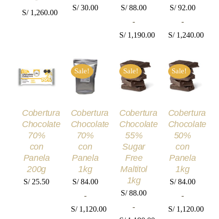
PÁGINA
PÁGINA
PÁGINA
S/
30.00
S/
88.00
S/
92.00
DE
DE
DE
S/
1,260.00
PRODUCTO
PRODUCTO
PRODUCT
-
-
Rango
S/
1,190.00
S/
1,240.00
de
Rango
Rango
precios:
AÑADIR
SELECCIONAR
SELECCIONAR
SELECCIONA
de
de
desde
AL
Sale!
Sale!
Sale!
OPCIONES
OPCIONES
OPCIONES
precios:
precios:
CARRITO
S/ 94.00
ESTE
ESTE
ESTE
/
/
/
/
desde
desde
PRODUCTO
PRODUCTO
PRODUCT
DETALLES
DETALLES
DETALLES
hasta
TIENE
TIENE
TIENE
DETALLES
S/ 88.00
S/ 92.00
MÚLTIPLES
MÚLTIPLES
MÚLTIPLE
S/ 1,260.00
Cobertura
Cobertura
Cobertura
Cobertura
VARIANTES.
VARIANTES.
VARIANTES
hasta
hasta
Chocolate
Chocolate
Chocolate
Chocolate
LAS
LAS
LAS
S/ 1,190.00
S/ 1,240.00
OPCIONES
OPCIONES
OPCIONES
70%
70%
55%
50%
SE
SE
SE
con
con
Sugar
con
PUEDEN
PUEDEN
PUEDEN
Panela
Panela
Free
Panela
ELEGIR
ELEGIR
ELEGIR
200g
1kg
Maltitol
1kg
EN
EN
EN
LA
LA
LA
1kg
S/
25.50
S/
84.00
S/
84.00
PÁGINA
PÁGINA
PÁGINA
S/
88.00
-
-
DE
DE
DE
PRODUCTO
PRODUCTO
PRODUCT
-
S/
1,120.00
S/
1,120.00