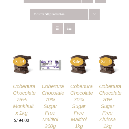
Mostrar
50 productos
AÑADIR
SELECCIONAR
SELECCIONAR
SELECCIONA
AL
Sale!
Sale!
Sale!
OPCIONES
OPCIONES
OPCIONES
CARRITO
ESTE
ESTE
ESTE
/
/
/
/
PRODUCTO
PRODUCTO
PRODUCT
DETALLES
DETALLES
DETALLES
TIENE
TIENE
TIENE
DETALLES
MÚLTIPLES
MÚLTIPLES
MÚLTIPLE
Cobertura
Cobertura
Cobertura
Cobertura
VARIANTES.
VARIANTES.
VARIANTES
Chocolate
Chocolate
Chocolate
Chocolate
LAS
LAS
LAS
OPCIONES
OPCIONES
OPCIONES
75%
70%
70%
70%
SE
SE
SE
Monkfruit
Sugar
Sugar
Sugar
PUEDEN
PUEDEN
PUEDEN
x 1kg
Free
Free
Free
ELEGIR
ELEGIR
ELEGIR
Maltitol
Maltitol
Alulosa
EN
EN
EN
S/
94.00
LA
LA
LA
200g
1kg
1kg
-