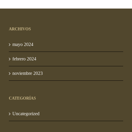
precios:
desde
S/ 95.00
ARCHIVOS
hasta
S/ 1,288.00
mayo 2024
febrero 2024
noviembre 2023
CATEGORÍAS
Uncategorized