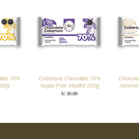
desde
desde
S/ 84.00
S/ 88.00
hasta
hasta
RITO
/
AÑADIR AL CARRITO
/
AÑADIR
S/ 1,120.00
S/ 1,190.00
EW
QUICK VIEW
Q
late 70%
Cobertura Chocolate 70%
Chocola
200g
Sugar Free Maltitol 200g
Almond 
S/
30.00