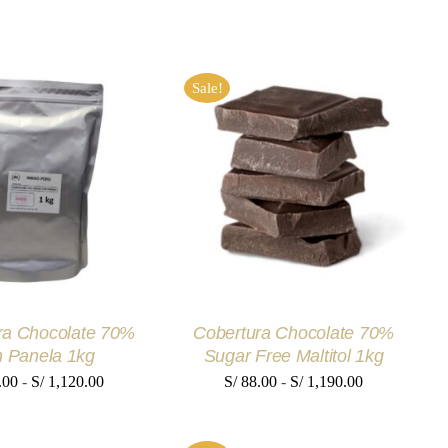
Sale!
IONAR OPCIONES
SELECCIONAR OPCIONES
E
ESTE
QUICK VIEW
/
QUICK VIEW
ODUCTO
PRODUCTO
NE
TIENE
TIPLES
MÚLTIPLES
IANTES.
VARIANTES.
S
LAS
IONES
OPCIONES
SE
ra Chocolate 70%
Cobertura Chocolate 70%
EDEN
PUEDEN
GIR
ELEGIR
n Panela 1kg
Sugar Free Maltitol 1kg
EN
Rango
Rango
.00
-
S/
1,120.00
S/
88.00
-
S/
1,190.00
LA
GINA
PÁGINA
de
de
DE
precios:
precios:
ODUCTO
PRODUCTO