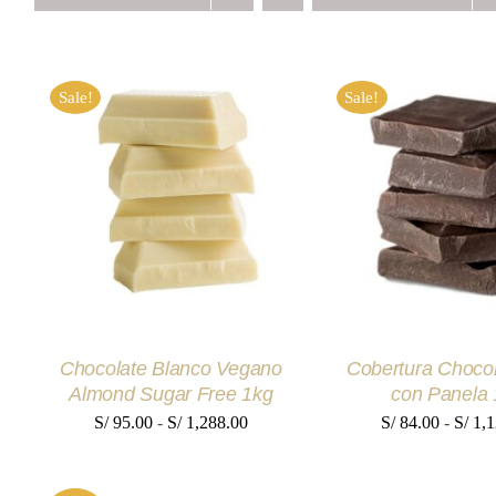
Sale!
Sale!
SELECCIONAR OPCIONES
SELECCIONAR O
ESTE
ESTE
/
QUICK VIEW
/
QUICK V
PRODUCTO
PRODUCTO
TIENE
TIENE
MÚLTIPLES
MÚLTIPLES
VARIANTES.
VARIANTES.
LAS
LAS
OPCIONES
OPCIONES
SE
SE
Chocolate Blanco Vegano
Cobertura Choco
PUEDEN
PUEDEN
ELEGIR
ELEGIR
Almond Sugar Free 1kg
con Panela 
EN
EN
Rango
S/
95.00
-
S/
1,288.00
S/
84.00
-
S/
1,1
LA
LA
PÁGINA
PÁGINA
de
DE
DE
precios:
PRODUCTO
PRODUCTO