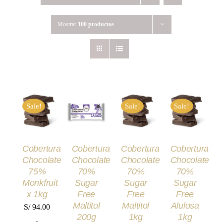
Mostrar
100 productos
AÑADIR
SELECCIONAR
SELECCIONAR
SELECCIONA
AL
Sale!
Sale!
Sale!
OPCIONES
OPCIONES
OPCIONES
CARRITO
ESTE
ESTE
ESTE
/
/
/
/
PRODUCTO
PRODUCTO
PRODUCT
DETALLES
DETALLES
DETALLES
TIENE
TIENE
TIENE
DETALLES
MÚLTIPLES
MÚLTIPLES
MÚLTIPLE
Cobertura
Cobertura
Cobertura
Cobertura
VARIANTES.
VARIANTES.
VARIANTES
Chocolate
Chocolate
Chocolate
Chocolate
LAS
LAS
LAS
OPCIONES
OPCIONES
OPCIONES
75%
70%
70%
70%
SE
SE
SE
Monkfruit
Sugar
Sugar
Sugar
PUEDEN
PUEDEN
PUEDEN
x 1kg
Free
Free
Free
ELEGIR
ELEGIR
ELEGIR
Maltitol
Maltitol
Alulosa
EN
EN
EN
S/
94.00
LA
LA
LA
200g
1kg
1kg
-