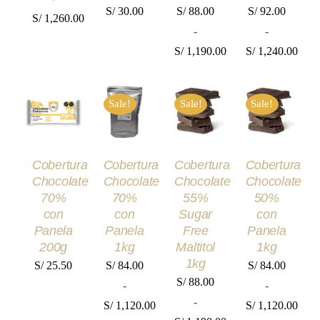
PÁGINA
PÁGINA
PÁGINA
S/
30.00
S/
88.00
S/
92.00
DE
DE
DE
S/
1,260.00
PRODUCTO
PRODUCTO
PRODUCT
-
-
Rango
S/
1,190.00
S/
1,240.00
de
Rango
Rango
precios:
AÑADIR
SELECCIONAR
SELECCIONAR
SELECCIONA
de
de
desde
AL
Sale!
Sale!
Sale!
OPCIONES
OPCIONES
OPCIONES
precios:
precios:
CARRITO
S/ 94.00
ESTE
ESTE
ESTE
/
/
/
/
desde
desde
PRODUCTO
PRODUCTO
PRODUCT
DETALLES
DETALLES
DETALLES
hasta
TIENE
TIENE
TIENE
DETALLES
S/ 88.00
S/ 92.00
MÚLTIPLES
MÚLTIPLES
MÚLTIPLE
S/ 1,260.00
Cobertura
Cobertura
Cobertura
Cobertura
VARIANTES.
VARIANTES.
VARIANTES
hasta
hasta
Chocolate
Chocolate
Chocolate
Chocolate
LAS
LAS
LAS
S/ 1,190.00
S/ 1,240.00
OPCIONES
OPCIONES
OPCIONES
70%
70%
55%
50%
SE
SE
SE
con
con
Sugar
con
PUEDEN
PUEDEN
PUEDEN
Panela
Panela
Free
Panela
ELEGIR
ELEGIR
ELEGIR
200g
1kg
Maltitol
1kg
EN
EN
EN
LA
LA
LA
1kg
S/
25.50
S/
84.00
S/
84.00
PÁGINA
PÁGINA
PÁGINA
S/
88.00
-
-
DE
DE
DE
PRODUCTO
PRODUCTO
PRODUCT
-
S/
1,120.00
S/
1,120.00