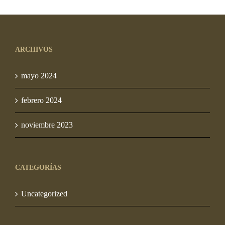
precios:
desde
S/ 95.00
ARCHIVOS
hasta
S/ 1,288.00
mayo 2024
febrero 2024
noviembre 2023
CATEGORÍAS
Uncategorized