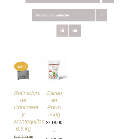
Mostrar
50 productos
AÑADIR
SELECCIONAR
AL
Sale!
OPCIONES
CARRITO
ESTE
/
/
PRODUCTO
DETALLES
TIENE
DETALLES
MÚLTIPLES
Refinadora
Cacao
VARIANTES.
de
en
LAS
OPCIONES
Chocolate
Polvo
SE
y
200g
PUEDEN
Mantequillas
S/
18.00
ELEGIR
6.5 kg
EN
-
LA
S/
8,500.00