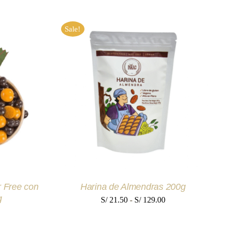
Sale!
ESTE
QUICK
SELECCIONAR OPCIONES
/
PRODUCTO
QUICK VIEW
TIENE
MÚLTIPLES
VARIANTES.
LAS
OPCIONES
SE
PUEDEN
ELEGIR
EN
 Free con
Harina de Almendras 200g
LA
PÁGINA
g
Rango
S/
21.50
-
S/
129.00
DE
l
de
PRODUCTO
ecio
precios: