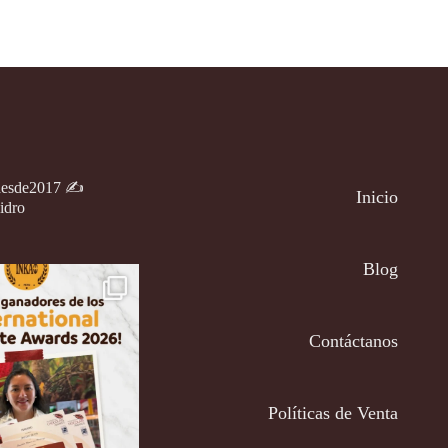
tual
desde
:
S/ 21.50
 7.50.
hasta
S/ 129.00
desde2017
✍️
Inicio
idro
Blog
Contáctanos
Políticas de Venta