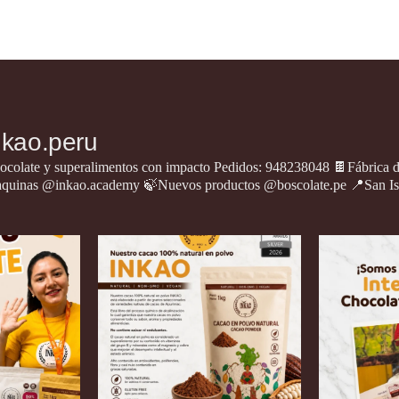
original
ac
desde
era:
es
S/ 160.00
S/ 10.00.
S/
hasta
S/ 300.00
nkao.peru
ocolate y superalimentos con impacto
Pedidos: 948238048
🍫Fábrica 
quinas @inkao.academy
🍃Nuevos productos @boscolate.pe
📍San Is