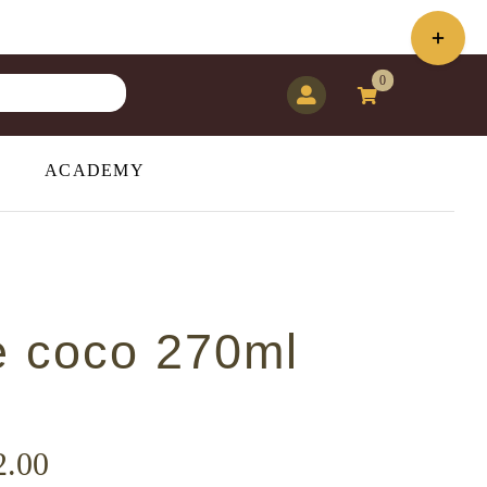
Toggle
Sliding
0
Bar
Area
ACADEMY
e coco 270ml
Rango
.00