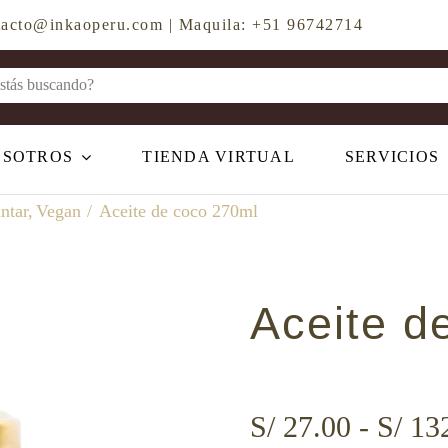
ontacto@inkaoperu.com | Maquila: +51 96742714
OSOTROS
TIENDA VIRTUAL
SERVICIOS
ntar
Vegan
Aceite de coco 270ml
Aceite d
S/
27.00
-
S/
132