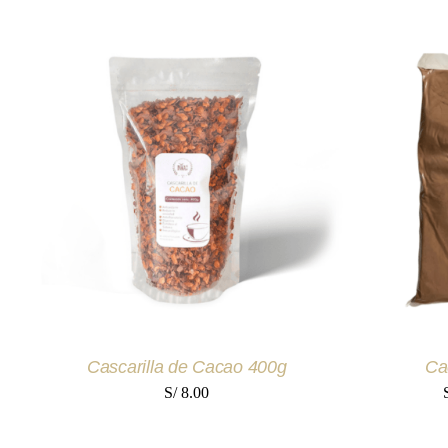
AÑADIR AL CARRITO
/
QUICK
SELEC
VIEW
Cascarilla de Cacao 400g
Ca
S/
8.00