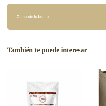
Comparte lo bueno
También te puede interesar
ESTE
SELECCIONAR OPCIONES
/
AÑADIR