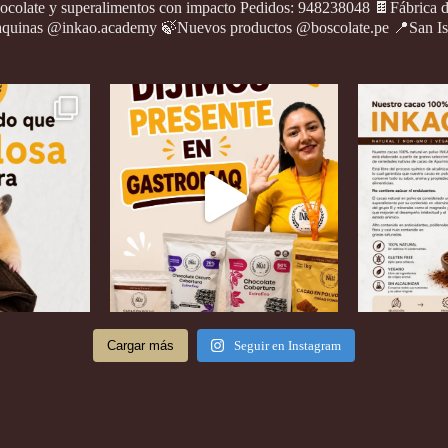
ocolate y superalimentos con impacto
Pedidos: 948238048
🍫Fábrica 
quinas @inkao.academy
🍃Nuevos productos @boscolate.pe
📍San Is
Cargar más
Seguir en Instagram