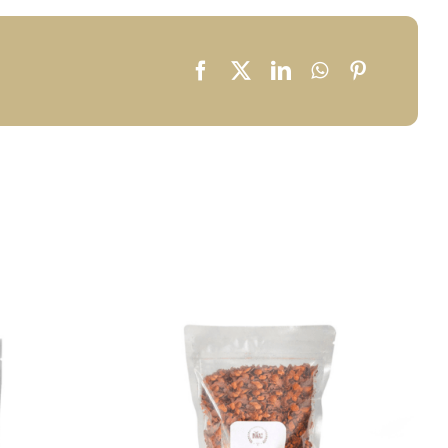
QUICK
AÑADIR AL CARRITO
/
QUICK