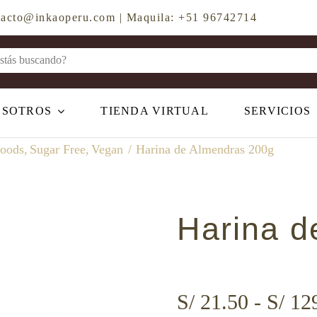
ontacto@inkaoperu.com | Maquila: +51 96742714
OSOTROS
TIENDA VIRTUAL
SERVICIOS
foods
Sugar Free
Vegan
Harina de Almendras 200g
Harina d
S/
21.50
-
S/
129