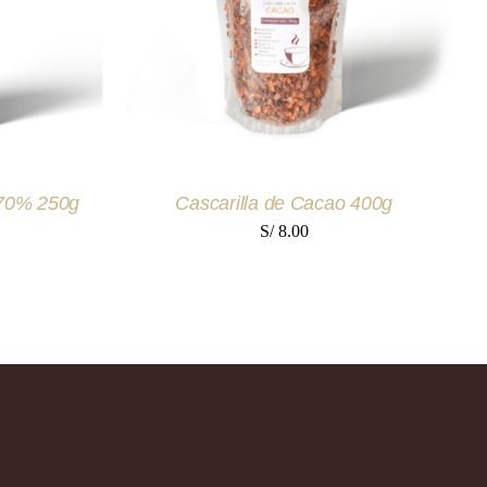
VIEW
 70% 250g
Cascarilla de Cacao 400g
S/
8.00