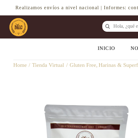
Saltar
Realizamos envíos a nivel nacional | Informes: c
al
contenido
Buscar:
INICIO
N
Home
Tienda Virtual
Gluten Free
Harinas & Super