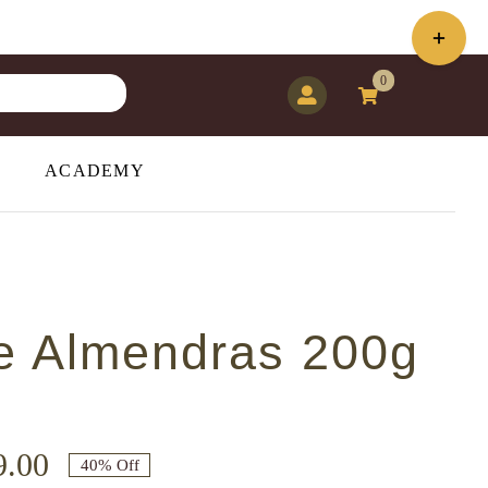
Toggle
Sliding
0
Bar
Area
ACADEMY
e Almendras 200g
Rango
.00
40% Off