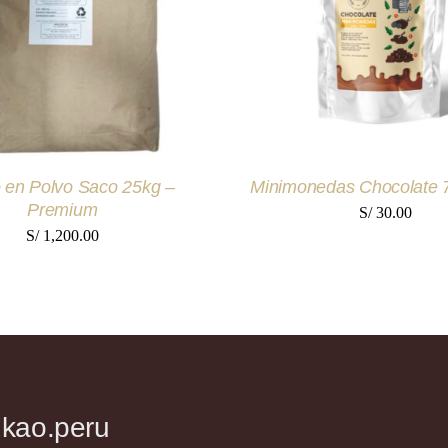
VIEW
VIEW
 en Polvo Saco 25kg –
Minimonedas Chocolate
Premium
S/
30.00
S/
1,200.00
nkao.peru