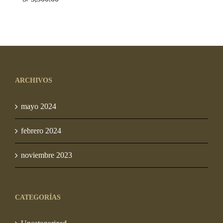
precio
El
original
precio
era:
actual
S/ 3,750.00.
es:
S/ 3,500.00.
ARCHIVOS
mayo 2024
febrero 2024
noviembre 2023
CATEGORÍAS