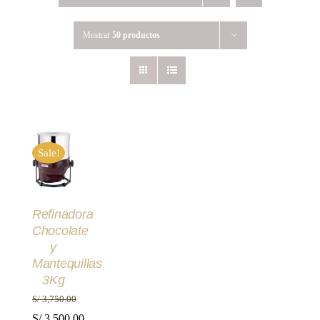
Mostrar
50 productos
AÑADIR
AL
Sale!
CARRITO
/
DETALLES
Refinadora
Chocolate
y
Mantequillas
3Kg
S/
3,750.00
El
S/
3,500.00