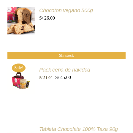
Chocoton vegano 500g
S/
26.00
DETALLES
Sin stock
Sale!
Pack cena de navidad
El
El
S/
45.00
S/
51.00
DETALLES
precio
precio
original
actual
era:
es:
S/ 51.00.
S/ 45.00.
Tableta Chocolate 100% Taza 90g
SELECCIONAR