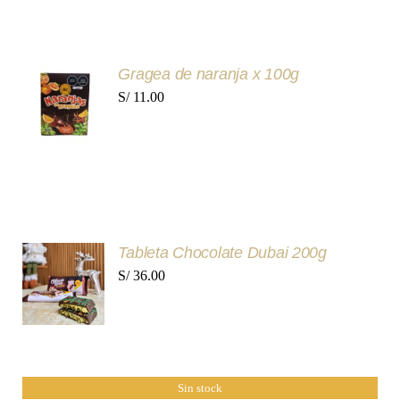
AÑADIR
Gragea de naranja x 100g
AL
S/
11.00
CARRITO
/
DETALLES
AÑADIR
Tableta Chocolate Dubai 200g
AL
S/
36.00
CARRITO
/
DETALLES
Sin stock