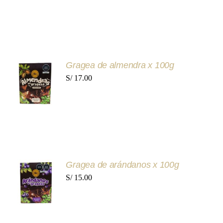
original
actual
DETALLES
era:
es:
S/ 47.50.
S/ 38.00.
AÑADIR
Gragea de almendra x 100g
AL
S/
17.00
CARRITO
/
DETALLES
AÑADIR
Gragea de arándanos x 100g
AL
S/
15.00
CARRITO
/
DETALLES