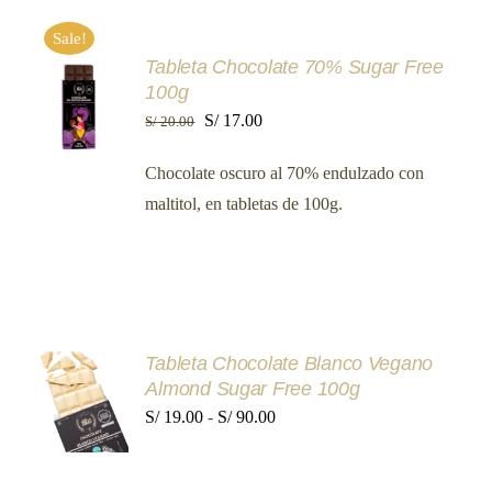
Sale!
AÑADIR
Tableta Chocolate 70% Sugar Free
AL
100g
CARRITO
El
El
S/
17.00
S/
20.00
/
precio
precio
DETALLES
Chocolate oscuro al 70% endulzado con
original
actual
maltitol, en tabletas de 100g.
era:
es:
S/ 20.00.
S/ 17.00.
Tableta Chocolate Blanco Vegano
SELECCIONAR
Almond Sugar Free 100g
OPCIONES
ESTE
Rango
S/
19.00
-
S/
90.00
/
PRODUCTO
DETALLES
de
TIENE
MÚLTIPLES
precios: