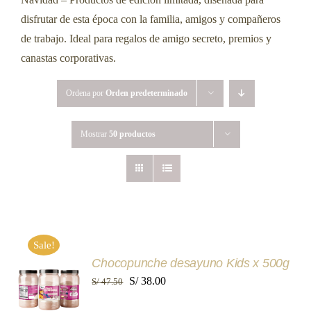
disfrutar de esta época con la familia, amigos y compañeros
de trabajo. Ideal para regalos de amigo secreto, premios y
canastas corporativas.
Ordena por
Orden predeterminado
Mostrar
50 productos
Sale!
AÑADIR
Chocopunche desayuno Kids x 500g
AL
El
El
S/
38.00
S/
47.50
CARRITO
precio
precio
/