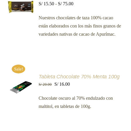
Rango
S/
15.50
-
S/
75.00
OPCIONES
ESTE
/
de
PRODUCTO
DETALLES
Nuestros chocolates de taza 100% cacao
precios:
TIENE
MÚLTIPLES
están elaborados con los más finos granos de
desde
VARIANTES.
variedades nativas de cacao de Apurímac.
LAS
S/ 15.50
OPCIONES
hasta
SE
PUEDEN
S/ 75.00
ELEGIR
EN
LA
Sale!
PÁGINA
AÑADIR
Tableta Chocolate 70% Menta 100g
DE
AL
PRODUCTO
El
El
S/
16.00
S/
20.00
CARRITO
precio
precio
/
Chocolate oscuro al 70% endulzado con
original
actual
DETALLES
maltitol, en tabletas de 100g.
era:
es:
S/ 20.00.
S/ 16.00.