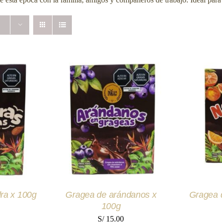
RITO
/
AÑADIR AL CARRITO
/
AÑADIR
EW
QUICK VIEW
Q
ra x 100g
Gragea de arándanos x
Gragea 
100g
S/
15.00