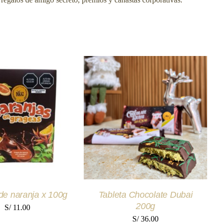
 AL CARRITO
/
AÑADIR AL CARRITO
/
UICK VIEW
QUICK VIEW
de naranja x 100g
Tableta Chocolate Dubai
200g
S/
11.00
S/
36.00