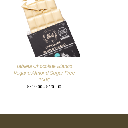
S/ 51
SELECCIONAR OPCIONES
ESTE
/
QUICK VIEW
PRODUCTO
TIENE
MÚLTIPLES
VARIANTES.
LAS
OPCIONES
SE
Tableta Chocolate Blanco
PUEDEN
ELEGIR
Vegano Almond Sugar Free
EN
100g
LA
Rango
PÁGINA
S/
19.00
-
S/
90.00
DE
de
PRODUCTO
precios:
desde
S/ 19.00
hasta