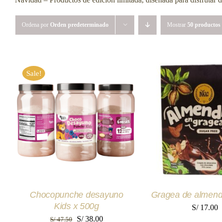
Ordena por
Orden predeterminado
Mostrar
50 productos
Sale!
AÑADIR AL CARRITO
/
AÑADIR AL CAR
QUICK VIEW
QUICK VI
Chocopunche desayuno
Gragea de almend
Kids x 500g
S/
17.00
El
El
S/
38.00
S/
47.50