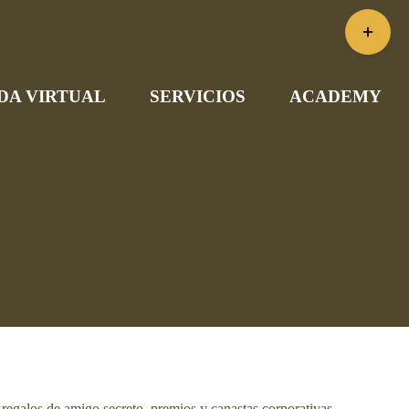
Toggle
Sliding
Bar
DA VIRTUAL
SERVICIOS
ACADEMY
Area
 regalos de amigo secreto, premios y canastas corporativas.