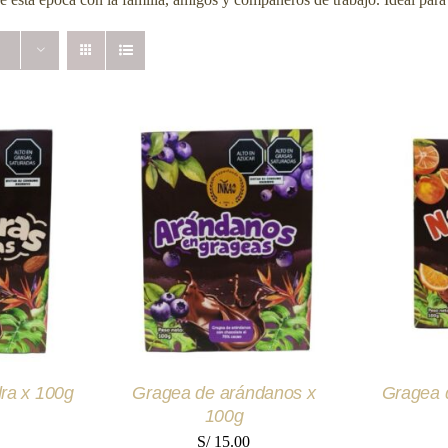
RITO
/
AÑADIR AL CARRITO
/
AÑADIR
EW
QUICK VIEW
Q
ra x 100g
Gragea de arándanos x
Gragea 
100g
S/
15.00