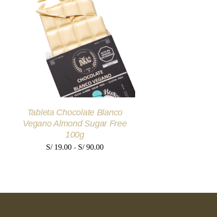
S/ 51
SELECCIONAR OPCIONES
ESTE
/
QUICK VIEW
PRODUCTO
TIENE
MÚLTIPLES
VARIANTES.
LAS
OPCIONES
SE
Tableta Chocolate Blanco
PUEDEN
ELEGIR
Vegano Almond Sugar Free
EN
100g
LA
Rango
PÁGINA
S/
19.00
-
S/
90.00
DE
de
PRODUCTO
precios:
desde
S/ 19.00
hasta