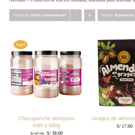
Ordena por
Orden predeterminado
Mostrar
50 productos
Sale!
AÑADIR AL CARRITO
/
AÑADIR AL CAR
QUICK VIEW
QUICK VI
Chocopunche desayuno
Gragea de almend
Kids x 500g
S/
17.00
El
El
S/
38.00
S/
47.50