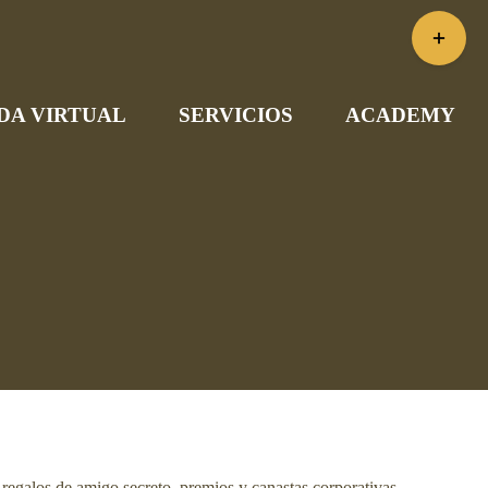
Toggle
Sliding
Bar
DA VIRTUAL
SERVICIOS
ACADEMY
Area
 regalos de amigo secreto, premios y canastas corporativas.