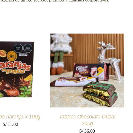
 AL CARRITO
/
AÑADIR AL CARRITO
/
UICK VIEW
QUICK VIEW
de naranja x 100g
Tableta Chocolate Dubai
200g
S/
11.00
S/
36.00