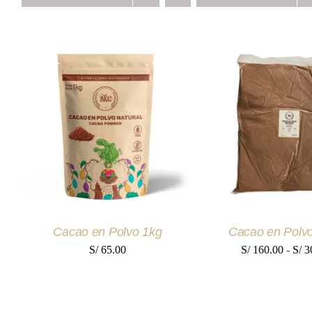
AÑADIR AL CARRITO
/
SELECCIONAR O
ESTE
QUICK VIEW
/
QUICK V
PRODUCTO
TIENE
MÚLTIPLES
VARIANTES.
LAS
OPCIONES
SE
Cacao en Polvo 1kg
Cacao en Polvo
PUEDEN
ELEGIR
S/
65.00
S/
160.00
-
S/
3
EN
LA
PÁGINA
DE
PRODUCTO