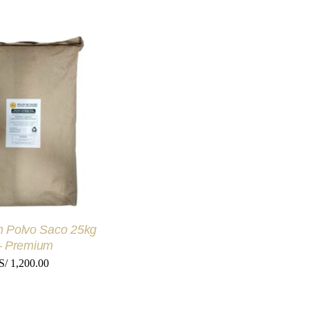
 AL CARRITO
/
UICK VIEW
 Polvo Saco 25kg
– Premium
S/
1,200.00