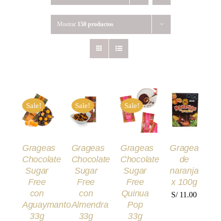
Mostrar
150 productos
AÑADIR
AÑADIR
AÑADIR
AÑADIR
AL
AL
AL
AL
Sale!
Sale!
Sale!
CARRITO
CARRITO
CARRITO
CARRITO
/
/
/
/
DETALLES
DETALLES
DETALLES
DETALLES
Grageas
Grageas
Grageas
Gragea
Chocolate
Chocolate
Chocolate
de
Sugar
Sugar
Sugar
naranja
Free
Free
Free
x 100g
con
con
Quinua
S/
11.00
Aguaymanto
Almendra
Pop
33g
33g
33g