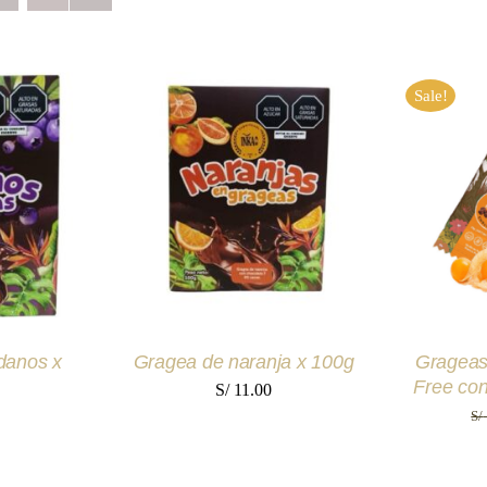
Sale!
RITO
/
AÑADIR AL CARRITO
/
AÑADIR
EW
QUICK VIEW
Q
danos x
Gragea de naranja x 100g
Grageas
Free co
S/
11.00
S/