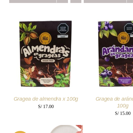
AÑADIR AL CARRITO
/
AÑADIR AL CAR
QUICK VIEW
QUICK VI
Gragea de almendra x 100g
Gragea de arán
100g
S/
17.00
S/
15.00