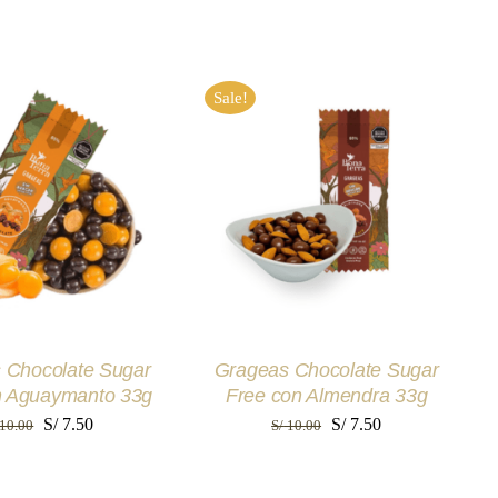
Sale!
 AL CARRITO
/
AÑADIR AL CARRITO
/
UICK VIEW
QUICK VIEW
 Chocolate Sugar
Grageas Chocolate Sugar
n Aguaymanto 33g
Free con Almendra 33g
El
El
El
El
S/
7.50
S/
7.50
10.00
S/
10.00
precio
precio
precio
precio
original
actual
original
actual