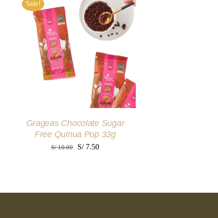
Sale!
AÑADIR AL CARRITO
/
QUICK VIEW
Grageas Chocolate Sugar
Free Quinua Pop 33g
El
El
S/
7.50
S/
10.00
precio
precio
original
actual
era:
es:
S/ 10.00.
S/ 7.50.