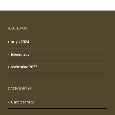
original
actual
original
actual
era:
es:
era:
es:
S/ 10.00.
S/ 7.50.
S/ 10.00.
S/ 7.50.
ARCHIVOS
mayo 2024
febrero 2024
noviembre 2023
CATEGORÍAS
Uncategorized