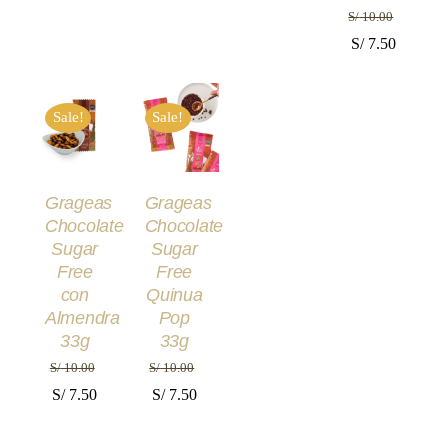
S/
10.00
El
El
S/
7.50
precio
precio
AÑADIR
AÑADIR
original
actual
AL
AL
Sale!
Sale!
era:
es:
CARRITO
CARRITO
/
/
S/ 10.00.
S/ 7.50.
DETALLES
DETALLES
Grageas
Grageas
Chocolate
Chocolate
Sugar
Sugar
Free
Free
con
Quinua
Almendra
Pop
33g
33g
S/
10.00
S/
10.00
El
El
El
El
S/
7.50
S/
7.50
precio
precio
precio
precio