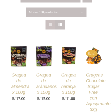
Mostrar
150 productos
AÑADIR
AÑADIR
AÑADIR
AÑADIR
AL
AL
AL
AL
Sale!
CARRITO
CARRITO
CARRITO
CARRITO
/
/
/
/
DETALLES
DETALLES
DETALLES
DETALLES
Gragea
Gragea
Gragea
Grageas
de
de
de
Chocolate
almendra
arándanos
naranja
Sugar
x 100g
x 100g
x 100g
Free
con
S/
17.00
S/
15.00
S/
11.00
Aguaymanto
33g