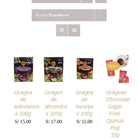
Mostrar
50 productos
AÑADIR
AÑADIR
AÑADIR
AÑADIR
AL
AL
AL
AL
Sale!
CARRITO
CARRITO
CARRITO
CARRITO
/
/
/
/
DETALLES
DETALLES
DETALLES
DETALLES
Gragea
Gragea
Gragea
Grageas
de
de
de
Chocolate
arándanos
almendra
naranja
Sugar
x 100g
x 100g
x 100g
Free
Quinua
S/
15.00
S/
17.00
S/
11.00
Pop
33g