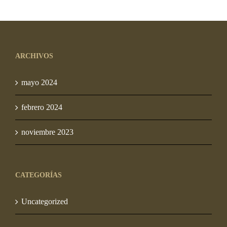
original
actual
original
actual
era:
es:
era:
es:
S/ 10.00.
S/ 7.50.
S/ 10.00.
S/ 7.50.
ARCHIVOS
mayo 2024
febrero 2024
noviembre 2023
CATEGORÍAS
Uncategorized