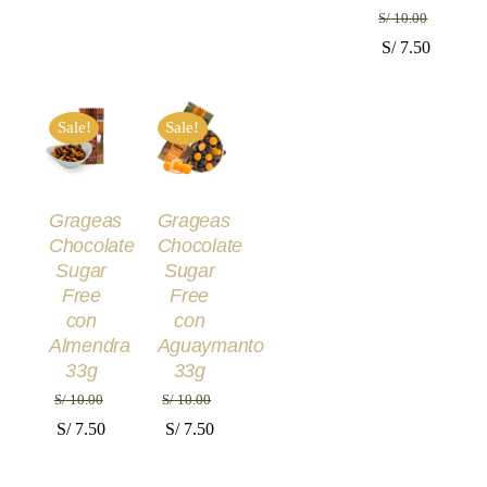
S/
10.00
El
El
S/
7.50
precio
precio
AÑADIR
AÑADIR
original
actual
AL
AL
Sale!
Sale!
era:
es:
CARRITO
CARRITO
/
/
S/ 10.00.
S/ 7.50.
DETALLES
DETALLES
Grageas
Grageas
Chocolate
Chocolate
Sugar
Sugar
Free
Free
con
con
Almendra
Aguaymanto
33g
33g
S/
10.00
S/
10.00
El
El
El
El
S/
7.50
S/
7.50
precio
precio
precio
precio