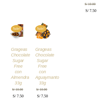
S/
10.00
El
El
S/
7.50
precio
precio
AÑADIR
AÑADIR
original
actual
AL
AL
Sale!
Sale!
era:
es:
CARRITO
CARRITO
/
/
S/ 10.00.
S/ 7.50.
DETALLES
DETALLES
Grageas
Grageas
Chocolate
Chocolate
Sugar
Sugar
Free
Free
con
con
Almendra
Aguaymanto
33g
33g
S/
10.00
S/
10.00
El
El
El
El
S/
7.50
S/
7.50
precio
precio
precio
precio