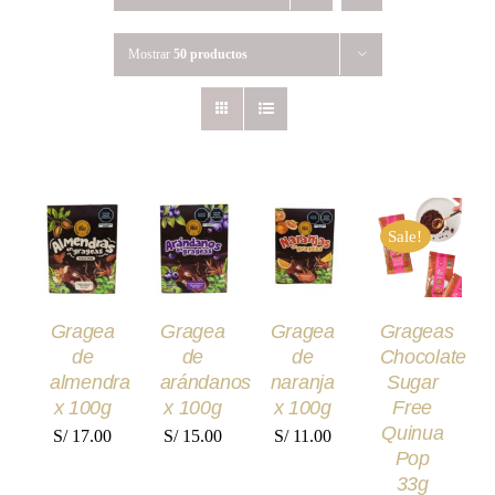
Mostrar
50 productos
AÑADIR
AÑADIR
AÑADIR
AÑADIR
AL
AL
AL
AL
Sale!
CARRITO
CARRITO
CARRITO
CARRITO
/
/
/
/
DETALLES
DETALLES
DETALLES
DETALLES
Gragea
Gragea
Gragea
Grageas
de
de
de
Chocolate
almendra
arándanos
naranja
Sugar
x 100g
x 100g
x 100g
Free
Quinua
S/
17.00
S/
15.00
S/
11.00
Pop
33g