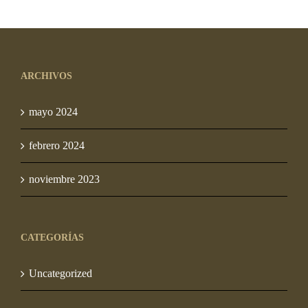
original
actual
original
actual
era:
es:
era:
es:
S/ 10.00.
S/ 7.50.
S/ 10.00.
S/ 7.50.
ARCHIVOS
mayo 2024
febrero 2024
noviembre 2023
CATEGORÍAS
Uncategorized