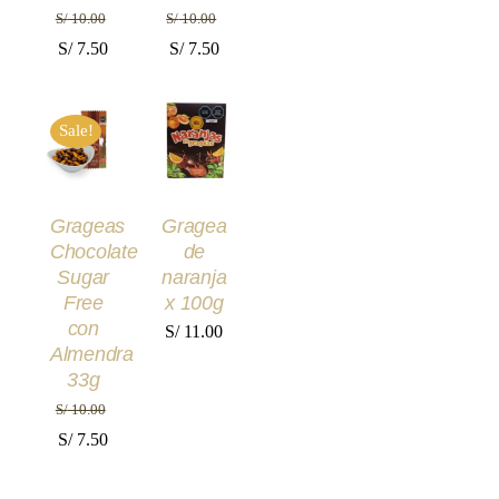
S/
10.00
S/
10.00
El
El
El
El
S/
7.50
S/
7.50
precio
precio
precio
precio
AÑADIR
AÑADIR
original
actual
original
actual
AL
AL
Sale!
era:
es:
era:
es:
CARRITO
CARRITO
/
/
S/ 10.00.
S/ 7.50.
S/ 10.00.
S/ 7.50.
DETALLES
DETALLES
Grageas
Gragea
Chocolate
de
Sugar
naranja
Free
x 100g
con
S/
11.00
Almendra
33g
S/
10.00
El
El
S/
7.50
precio
precio