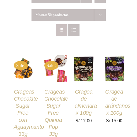
Mostrar
50 productos
AÑADIR
AÑADIR
AÑADIR
AÑADIR
AL
AL
AL
AL
Sale!
Sale!
CARRITO
CARRITO
CARRITO
CARRITO
/
/
/
/
DETALLES
DETALLES
DETALLES
DETALLES
Grageas
Grageas
Gragea
Gragea
Chocolate
Chocolate
de
de
Sugar
Sugar
almendra
arándanos
Free
Free
x 100g
x 100g
con
Quinua
S/
17.00
S/
15.00
Aguaymanto
Pop
33g
33g