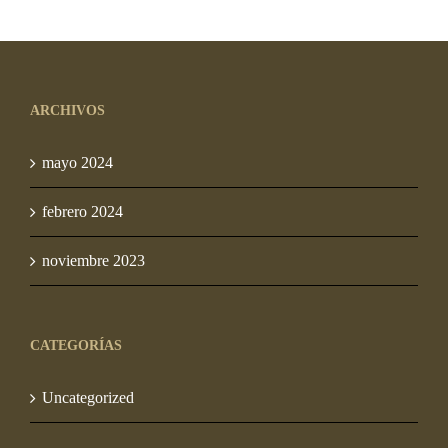
original
actual
era:
es:
S/ 10.00.
S/ 7.50.
ARCHIVOS
mayo 2024
febrero 2024
noviembre 2023
CATEGORÍAS
Uncategorized