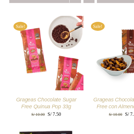
Sale!
Sale!
AÑADIR AL CARRITO
/
AÑADIR AL CAR
QUICK VIEW
QUICK VI
Grageas Chocolate Sugar
Grageas Chocola
Free Quinua Pop 33g
Free con Almen
El
El
El
S/
7.50
S/
7.
S/
10.00
S/
10.00
precio
precio
prec
original
actual
origi