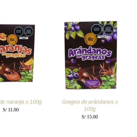
 AL CARRITO
/
AÑADIR AL CARRITO
/
UICK VIEW
QUICK VIEW
de naranja x 100g
Gragea de arándanos x
100g
S/
11.00
S/
15.00