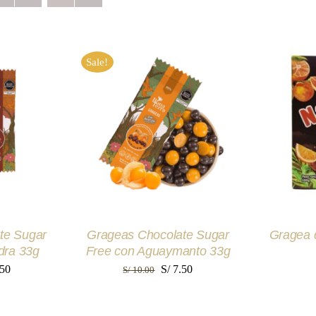
Sale!
RITO
/
AÑADIR AL CARRITO
/
AÑADIR
EW
QUICK VIEW
Q
te Sugar
Grageas Chocolate Sugar
Gragea 
dra 33g
Free con Aguaymanto 33g
El
El
El
50
S/
7.50
S/
10.00
io
precio
precio
precio
nal
actual
original
actual