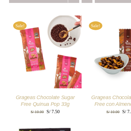
Sale!
Sale!
AÑADIR AL CARRITO
/
AÑADIR AL CAR
QUICK VIEW
QUICK VI
Grageas Chocolate Sugar
Grageas Chocola
Free Quinua Pop 33g
Free con Almen
El
El
El
S/
7.50
S/
7.
S/
10.00
S/
10.00
precio
precio
prec
original
actual
origi