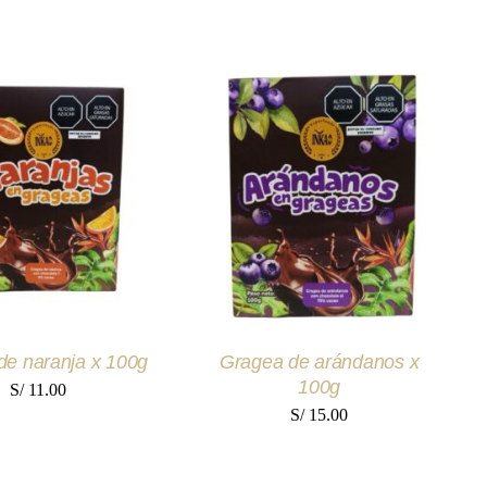
 AL CARRITO
/
AÑADIR AL CARRITO
/
UICK VIEW
QUICK VIEW
de naranja x 100g
Gragea de arándanos x
100g
S/
11.00
S/
15.00