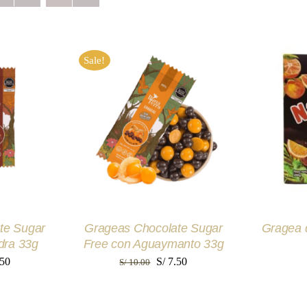
Sale!
RITO
/
AÑADIR AL CARRITO
/
AÑADIR
EW
QUICK VIEW
Q
te Sugar
Grageas Chocolate Sugar
Gragea 
dra 33g
Free con Aguaymanto 33g
El
El
El
50
S/
7.50
S/
10.00
io
precio
precio
precio
nal
actual
original
actual