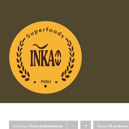
Saltar
al
contenido
Ordena por
Orden predeterminado
Mostrar
50 productos