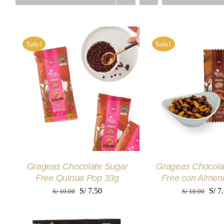
Sale!
Sale!
AÑADIR AL CARRITO
/
AÑADIR AL CAR
QUICK VIEW
QUICK VI
Grageas Chocolate Sugar
Grageas Chocola
Free Quinua Pop 33g
Free con Almen
El
El
El
S/
7.50
S/
7.
S/
10.00
S/
10.00
precio
precio
prec
original
actual
origi