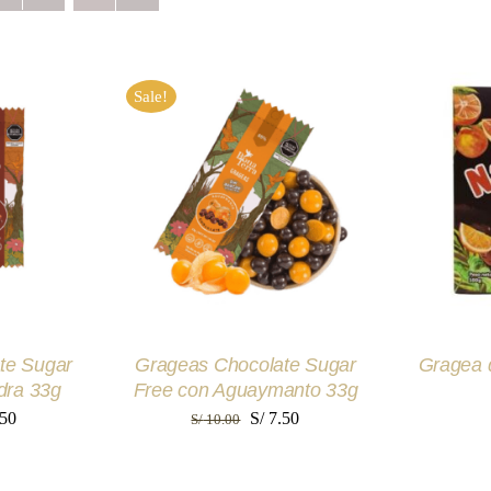
Sale!
RITO
/
AÑADIR AL CARRITO
/
AÑADIR
EW
QUICK VIEW
Q
te Sugar
Grageas Chocolate Sugar
Gragea 
dra 33g
Free con Aguaymanto 33g
El
El
El
50
S/
7.50
S/
10.00
io
precio
precio
precio
nal
actual
original
actual