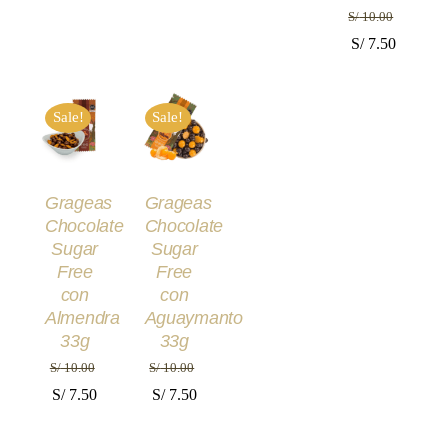
S/
10.00
El
El
S/
7.50
precio
precio
AÑADIR
AÑADIR
original
actual
AL
AL
Sale!
Sale!
era:
es:
CARRITO
CARRITO
/
/
S/ 10.00.
S/ 7.50.
DETALLES
DETALLES
Grageas
Grageas
Chocolate
Chocolate
Sugar
Sugar
Free
Free
con
con
Almendra
Aguaymanto
33g
33g
S/
10.00
S/
10.00
El
El
El
El
S/
7.50
S/
7.50
precio
precio
precio
precio