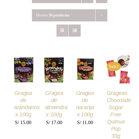
Mostrar
50 productos
AÑADIR
AÑADIR
AÑADIR
AÑADIR
AL
AL
AL
AL
Sale!
CARRITO
CARRITO
CARRITO
CARRITO
/
/
/
/
DETALLES
DETALLES
DETALLES
DETALLES
Gragea
Gragea
Gragea
Grageas
de
de
de
Chocolate
arándanos
almendra
naranja
Sugar
x 100g
x 100g
x 100g
Free
Quinua
S/
15.00
S/
17.00
S/
11.00
Pop
33g