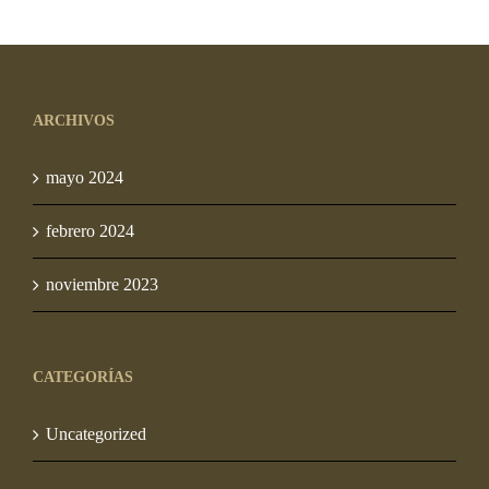
original
actual
original
actual
era:
es:
era:
es:
S/ 10.00.
S/ 7.50.
S/ 10.00.
S/ 7.50.
ARCHIVOS
mayo 2024
febrero 2024
noviembre 2023
CATEGORÍAS
Uncategorized