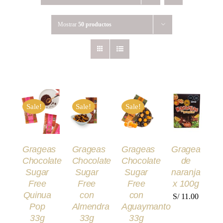
Mostrar
50 productos
AÑADIR
AÑADIR
AÑADIR
AÑADIR
AL
AL
AL
AL
Sale!
Sale!
Sale!
CARRITO
CARRITO
CARRITO
CARRITO
/
/
/
/
DETALLES
DETALLES
DETALLES
DETALLES
Grageas
Grageas
Grageas
Gragea
Chocolate
Chocolate
Chocolate
de
Sugar
Sugar
Sugar
naranja
Free
Free
Free
x 100g
Quinua
con
con
S/
11.00
Pop
Almendra
Aguaymanto
33g
33g
33g