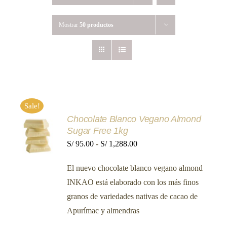
Mostrar
50 productos
Sale!
Chocolate Blanco Vegano Almond
SELECCIONAR
Sugar Free 1kg
OPCIONES
ESTE
Rango
S/
95.00
-
S/
1,288.00
/
PRODUCTO
DETALLES
de
TIENE
El nuevo chocolate blanco vegano almond
MÚLTIPLES
precios:
VARIANTES.
INKAO está elaborado con los más finos
desde
LAS
granos de variedades nativas de cacao de
OPCIONES
S/ 95.00
SE
Apurímac y almendras
hasta
PUEDEN
ELEGIR