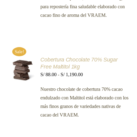
desde
LAS
para repostería fina saludable elaborado con
OPCIONES
S/ 84.00
SE
cacao fino de aroma del VRAEM.
hasta
PUEDEN
ELEGIR
S/ 1,120.00
EN
LA
PÁGINA
DE
PRODUCTO
Sale!
Cobertura Chocolate 70% Sugar
SELECCIONAR
Free Maltitol 1kg
OPCIONES
ESTE
Rango
S/
88.00
-
S/
1,190.00
/
PRODUCTO
DETALLES
de
TIENE
Nuestro chocolate de cobertura 70% cacao
MÚLTIPLES
precios:
VARIANTES.
endulzado con Maltitol está elaborado con los
desde
LAS
más finos granos de variedades nativas de
OPCIONES
S/ 88.00
SE
cacao del VRAEM.
hasta
PUEDEN
ELEGIR
S/ 1,190.00
EN
LA