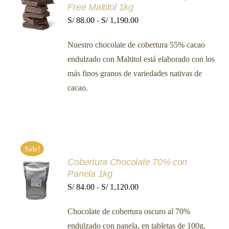
Free Maltitol 1kg
OPCIONES
ESTE
Rango
S/
88.00
-
S/
1,190.00
/
PRODUCTO
DETALLES
de
TIENE
Nuestro chocolate de cobertura 55% cacao
MÚLTIPLES
precios:
VARIANTES.
endulzado con Maltitol está elaborado con los
desde
LAS
más finos granos de variedades nativas de
OPCIONES
S/ 88.00
SE
cacao.
hasta
PUEDEN
ELEGIR
S/ 1,190.00
EN
LA
PÁGINA
DE
PRODUCTO
Sale!
Cobertura Chocolate 70% con
SELECCIONAR
Panela 1kg
OPCIONES
ESTE
Rango
S/
84.00
-
S/
1,120.00
/
PRODUCTO
DETALLES
de
TIENE
Chocolate de cobertura oscuro al 70%
MÚLTIPLES
precios:
VARIANTES.
endulzado con panela, en tabletas de 100g,