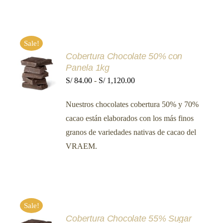
S/ 1,288.00
EN
LA
PÁGINA
DE
PRODUCTO
Sale!
Cobertura Chocolate 50% con
SELECCIONAR
Panela 1kg
OPCIONES
ESTE
Rango
S/
84.00
-
S/
1,120.00
/
PRODUCTO
DETALLES
de
TIENE
Nuestros chocolates cobertura 50% y 70%
MÚLTIPLES
precios:
VARIANTES.
cacao están elaborados con los más finos
desde
LAS
granos de variedades nativas de cacao del
OPCIONES
S/ 84.00
SE
VRAEM.
hasta
PUEDEN
ELEGIR
S/ 1,120.00
EN
LA
PÁGINA
DE
PRODUCTO
Sale!
Cobertura Chocolate 55% Sugar
SELECCIONAR