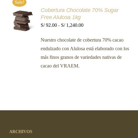
Sale!
Cobertura Chocolate 70% Sugar
SELECCIONAR
Free Alulosa 1kg
OPCIONES
ESTE
Rango
S/
92.00
-
S/
1,240.00
/
PRODUCTO
DETALLES
de
TIENE
Nuestro chocolate de cobertura 70% cacao
MÚLTIPLES
precios:
VARIANTES.
endulzado con Alulosa está elaborado con los
desde
LAS
más finos granos de variedades nativas de
OPCIONES
S/ 92.00
SE
cacao del VRAEM.
hasta
PUEDEN
ELEGIR
S/ 1,240.00
EN
LA
PÁGINA
DE
PRODUCTO
ARCHIVOS