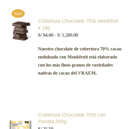
PÁGINA
DE
PRODUCTO
Sale!
Cobertura Chocolate 75% Monkfruit
SELECCIONAR
x 1kg
OPCIONES
ESTE
Rango
S/
94.00
-
S/
1,260.00
/
PRODUCTO
DETALLES
de
TIENE
Nuestro chocolate de cobertura 70% cacao
MÚLTIPLES
precios:
VARIANTES.
endulzado con Monkfruit está elaborado
desde
LAS
con los más finos granos de variedades
OPCIONES
S/ 94.00
SE
nativas de cacao del VRAEM.
hasta
PUEDEN
ELEGIR
S/ 1,260.00
EN
LA
PÁGINA
DE
PRODUCTO
AÑADIR
Cobertura Chocolate 70% con
AL
Panela 200g
CARRITO
S/
25.50