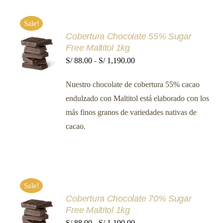
PÁGINA
DE
PRODUCTO
Sale!
Cobertura Chocolate 55% Sugar
SELECCIONAR
Free Maltitol 1kg
OPCIONES
ESTE
Rango
S/
88.00
-
S/
1,190.00
/
PRODUCTO
DETALLES
de
TIENE
Nuestro chocolate de cobertura 55% cacao
MÚLTIPLES
precios:
VARIANTES.
endulzado con Maltitol está elaborado con los
desde
LAS
más finos granos de variedades nativas de
OPCIONES
S/ 88.00
SE
cacao.
hasta
PUEDEN
ELEGIR
S/ 1,190.00
EN
LA
PÁGINA
DE
PRODUCTO
Sale!
Cobertura Chocolate 70% Sugar
SELECCIONAR
Free Maltitol 1kg
OPCIONES
ESTE
Rango
S/
88.00
-
S/
1,190.00
/