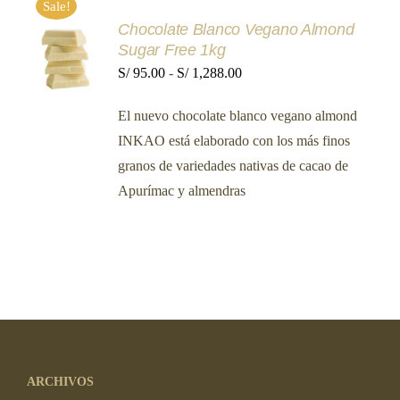
PRODUCTO
Sale!
Chocolate Blanco Vegano Almond
SELECCIONAR
Sugar Free 1kg
OPCIONES
ESTE
Rango
S/
95.00
-
S/
1,288.00
/
PRODUCTO
DETALLES
de
TIENE
El nuevo chocolate blanco vegano almond
MÚLTIPLES
precios:
VARIANTES.
INKAO está elaborado con los más finos
desde
LAS
granos de variedades nativas de cacao de
OPCIONES
S/ 95.00
SE
Apurímac y almendras
hasta
PUEDEN
ELEGIR
S/ 1,288.00
EN
LA
PÁGINA
DE
PRODUCTO
ARCHIVOS