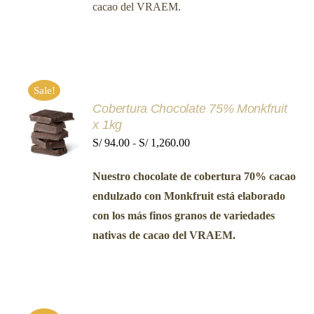
SE
cacao del VRAEM.
hasta
PUEDEN
ELEGIR
S/ 1,240.00
EN
LA
PÁGINA
DE
PRODUCTO
Sale!
Cobertura Chocolate 75% Monkfruit
SELECCIONAR
x 1kg
OPCIONES
ESTE
Rango
S/
94.00
-
S/
1,260.00
/
PRODUCTO
DETALLES
de
TIENE
Nuestro chocolate de cobertura 70% cacao
MÚLTIPLES
precios:
VARIANTES.
endulzado con Monkfruit está elaborado
desde
LAS
con los más finos granos de variedades
OPCIONES
S/ 94.00
SE
nativas de cacao del VRAEM.
hasta
PUEDEN
ELEGIR
S/ 1,260.00
EN
LA
PÁGINA
DE