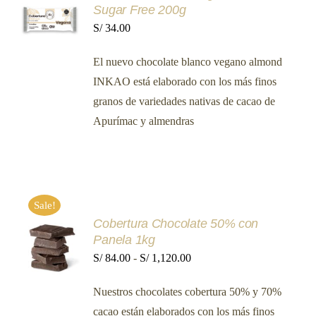
AL
Sugar Free 200g
CARRITO
S/
34.00
/
DETALLES
El nuevo chocolate blanco vegano almond
INKAO está elaborado con los más finos
granos de variedades nativas de cacao de
Apurímac y almendras
Sale!
Cobertura Chocolate 50% con
SELECCIONAR
Panela 1kg
OPCIONES
ESTE
Rango
S/
84.00
-
S/
1,120.00
/
PRODUCTO
DETALLES
de
TIENE
Nuestros chocolates cobertura 50% y 70%
MÚLTIPLES
precios:
VARIANTES.
cacao están elaborados con los más finos