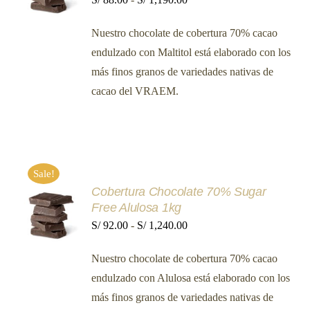
PRODUCTO
DETALLES
de
TIENE
Nuestro chocolate de cobertura 70% cacao
MÚLTIPLES
precios:
VARIANTES.
endulzado con Maltitol está elaborado con los
desde
LAS
más finos granos de variedades nativas de
OPCIONES
S/ 88.00
SE
cacao del VRAEM.
hasta
PUEDEN
ELEGIR
S/ 1,190.00
EN
LA
PÁGINA
DE
PRODUCTO
Sale!
Cobertura Chocolate 70% Sugar
SELECCIONAR
Free Alulosa 1kg
OPCIONES
ESTE
Rango
S/
92.00
-
S/
1,240.00
/
PRODUCTO
DETALLES
de
TIENE
Nuestro chocolate de cobertura 70% cacao
MÚLTIPLES
precios:
VARIANTES.
endulzado con Alulosa está elaborado con los
desde
LAS
más finos granos de variedades nativas de
OPCIONES
S/ 92.00