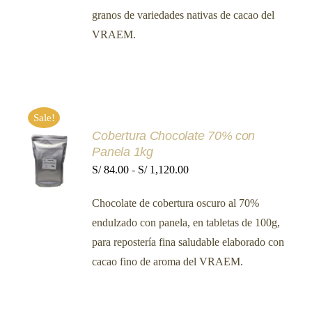
desde
LAS
granos de variedades nativas de cacao del
OPCIONES
S/ 84.00
SE
VRAEM.
hasta
PUEDEN
ELEGIR
S/ 1,120.00
EN
LA
PÁGINA
DE
PRODUCTO
Sale!
Cobertura Chocolate 70% con
SELECCIONAR
Panela 1kg
OPCIONES
ESTE
Rango
S/
84.00
-
S/
1,120.00
/
PRODUCTO
DETALLES
de
TIENE
Chocolate de cobertura oscuro al 70%
MÚLTIPLES
precios:
VARIANTES.
endulzado con panela, en tabletas de 100g,
desde
LAS
para repostería fina saludable elaborado con
OPCIONES
S/ 84.00
SE
cacao fino de aroma del VRAEM.
hasta
PUEDEN
ELEGIR
S/ 1,120.00
EN
LA