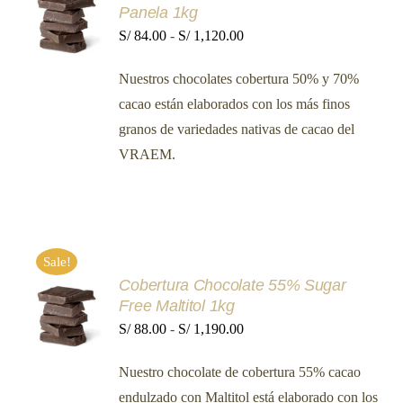
Panela 1kg
OPCIONES
ESTE
Rango
S/
84.00
-
S/
1,120.00
/
PRODUCTO
DETALLES
de
TIENE
Nuestros chocolates cobertura 50% y 70%
MÚLTIPLES
precios:
VARIANTES.
cacao están elaborados con los más finos
desde
LAS
granos de variedades nativas de cacao del
OPCIONES
S/ 84.00
SE
VRAEM.
hasta
PUEDEN
ELEGIR
S/ 1,120.00
EN
LA
PÁGINA
DE
PRODUCTO
Sale!
Cobertura Chocolate 55% Sugar
SELECCIONAR
Free Maltitol 1kg
OPCIONES
ESTE
Rango
S/
88.00
-
S/
1,190.00
/
PRODUCTO
DETALLES
de
TIENE
Nuestro chocolate de cobertura 55% cacao
MÚLTIPLES
precios:
VARIANTES.
endulzado con Maltitol está elaborado con los