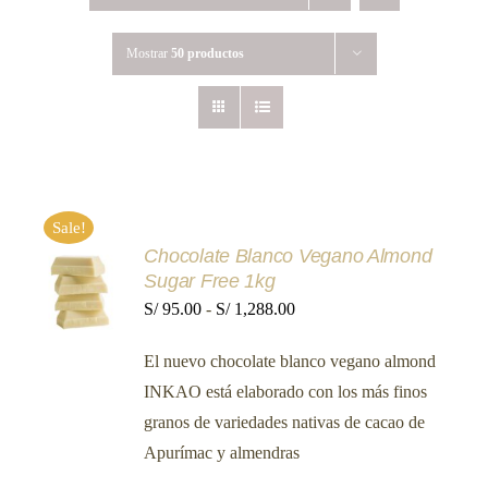
Mostrar
50 productos
Sale!
Chocolate Blanco Vegano Almond
SELECCIONAR
Sugar Free 1kg
OPCIONES
ESTE
Rango
S/
95.00
-
S/
1,288.00
/
PRODUCTO
DETALLES
de
TIENE
El nuevo chocolate blanco vegano almond
MÚLTIPLES
precios:
VARIANTES.
INKAO está elaborado con los más finos
desde
LAS
granos de variedades nativas de cacao de
OPCIONES
S/ 95.00
SE
Apurímac y almendras
hasta
PUEDEN
ELEGIR