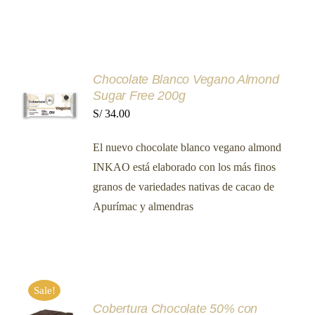
S/ 1,288.00
EN
LA
PÁGINA
DE
PRODUCTO
AÑADIR
Chocolate Blanco Vegano Almond
AL
Sugar Free 200g
CARRITO
S/
34.00
/
DETALLES
El nuevo chocolate blanco vegano almond
INKAO está elaborado con los más finos
granos de variedades nativas de cacao de
Apurímac y almendras
Sale!
Cobertura Chocolate 50% con
SELECCIONAR