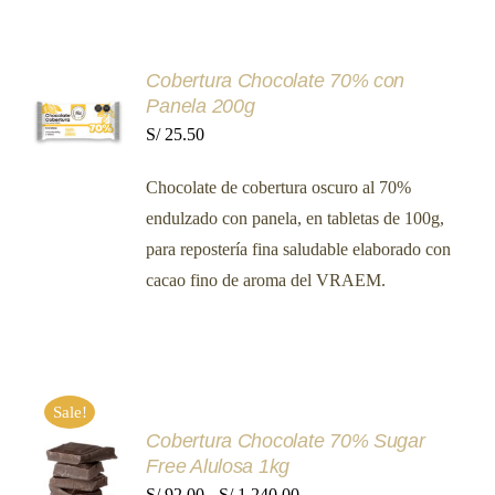
PÁGINA
DE
PRODUCTO
AÑADIR
Cobertura Chocolate 70% con
AL
Panela 200g
CARRITO
S/
25.50
/
DETALLES
Chocolate de cobertura oscuro al 70%
endulzado con panela, en tabletas de 100g,
para repostería fina saludable elaborado con
cacao fino de aroma del VRAEM.
Sale!
Cobertura Chocolate 70% Sugar
SELECCIONAR
Free Alulosa 1kg
OPCIONES
ESTE
Rango
S/
92.00
-
S/
1,240.00
/