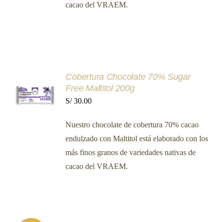
SE
cacao del VRAEM.
hasta
PUEDEN
ELEGIR
S/ 1,190.00
EN
LA
PÁGINA
DE
PRODUCTO
AÑADIR
Cobertura Chocolate 70% Sugar
AL
Free Maltitol 200g
CARRITO
S/
30.00
/
DETALLES
Nuestro chocolate de cobertura 70% cacao
endulzado con Maltitol está elaborado con los
más finos granos de variedades nativas de
cacao del VRAEM.