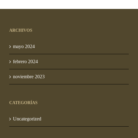
precios:
desde
S/ 92.00
ARCHIVOS
hasta
S/ 1,240.00
mayo 2024
febrero 2024
noviembre 2023
CATEGORÍAS
Uncategorized