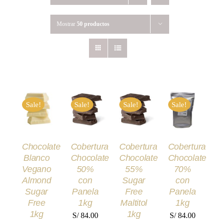
Mostrar
50 productos
SELECCIONAR
SELECCIONAR
SELECCIONAR
SELECCIONA
Sale!
Sale!
Sale!
Sale!
OPCIONES
OPCIONES
OPCIONES
OPCIONES
ESTE
ESTE
ESTE
ESTE
/
/
/
/
PRODUCTO
PRODUCTO
PRODUCTO
PRODUCT
DETALLES
DETALLES
DETALLES
DETALLES
TIENE
TIENE
TIENE
TIENE
MÚLTIPLES
MÚLTIPLES
MÚLTIPLES
MÚLTIPLE
Chocolate
Cobertura
Cobertura
Cobertura
VARIANTES.
VARIANTES.
VARIANTES.
VARIANTES
Blanco
Chocolate
Chocolate
Chocolate
LAS
LAS
LAS
LAS
OPCIONES
OPCIONES
OPCIONES
OPCIONES
Vegano
50%
55%
70%
SE
SE
SE
SE
Almond
con
Sugar
con
PUEDEN
PUEDEN
PUEDEN
PUEDEN
Sugar
Panela
Free
Panela
ELEGIR
ELEGIR
ELEGIR
ELEGIR
Free
1kg
Maltitol
1kg
EN
EN
EN
EN
LA
LA
LA
LA
1kg
1kg
S/
84.00
S/
84.00