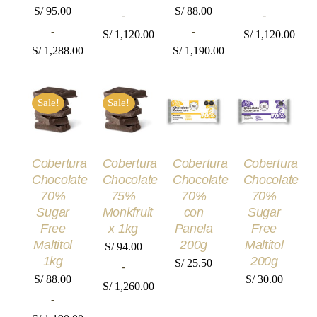
PÁGINA
PÁGINA
PÁGINA
PÁGINA
S/
95.00
S/
88.00
-
-
DE
DE
DE
DE
PRODUCTO
PRODUCTO
PRODUCTO
PRODUCT
-
-
S/
1,120.00
S/
1,120.00
S/
1,288.00
S/
1,190.00
Rango
Rango
Rango
Rango
de
de
AÑADIR
AÑADIR
SELECCIONAR
SELECCIONAR
de
de
precios:
precios:
AL
AL
Sale!
Sale!
OPCIONES
OPCIONES
precios:
precios:
CARRITO
CARRITO
desde
desde
ESTE
ESTE
/
/
/
/
desde
desde
PRODUCTO
PRODUCTO
S/ 84.00
S/ 84.00
DETALLES
DETALLES
TIENE
TIENE
DETALLES
DETALLES
S/ 95.00
S/ 88.00
hasta
hasta
MÚLTIPLES
MÚLTIPLES
Cobertura
Cobertura
Cobertura
Cobertura
VARIANTES.
VARIANTES.
hasta
hasta
S/ 1,120.00
S/ 1,120.00
Chocolate
Chocolate
Chocolate
Chocolate
LAS
LAS
S/ 1,288.00
S/ 1,190.00
OPCIONES
OPCIONES
70%
75%
70%
70%
SE
SE
Sugar
Monkfruit
con
Sugar
PUEDEN
PUEDEN
Free
x 1kg
Panela
Free
ELEGIR
ELEGIR
Maltitol
200g
Maltitol
EN
EN
S/
94.00
LA
LA
1kg
200g
S/
25.50
-
PÁGINA
PÁGINA
S/
88.00
S/
30.00
DE
DE
S/
1,260.00
PRODUCTO
PRODUCTO
-
Rango