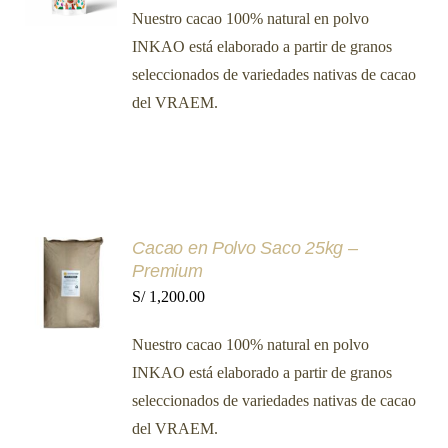
PRODUCTO
DETALLES
Nuestro cacao 100% natural en polvo
precios:
TIENE
MÚLTIPLES
INKAO está elaborado a partir de granos
desde
VARIANTES.
seleccionados de variedades nativas de cacao
LAS
S/ 18.00
OPCIONES
del VRAEM.
hasta
SE
PUEDEN
S/ 90.00
ELEGIR
EN
LA
PÁGINA
DE
AÑADIR
PRODUCTO
Cacao en Polvo Saco 25kg –
AL
Premium
CARRITO
S/
1,200.00
/
DETALLES
Nuestro cacao 100% natural en polvo
INKAO está elaborado a partir de granos
seleccionados de variedades nativas de cacao
del VRAEM.