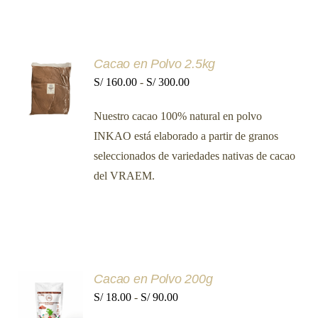
Cacao en Polvo 2.5kg
SELECCIONAR
Rango
S/
160.00
-
S/
300.00
OPCIONES
ESTE
/
de
PRODUCTO
DETALLES
Nuestro cacao 100% natural en polvo
precios:
TIENE
MÚLTIPLES
INKAO está elaborado a partir de granos
desde
VARIANTES.
seleccionados de variedades nativas de cacao
LAS
S/ 160.00
OPCIONES
del VRAEM.
hasta
SE
PUEDEN
S/ 300.00
ELEGIR
EN
LA
PÁGINA
DE
PRODUCTO
Cacao en Polvo 200g
SELECCIONAR
Rango
S/
18.00
-
S/
90.00
OPCIONES
ESTE
/
de