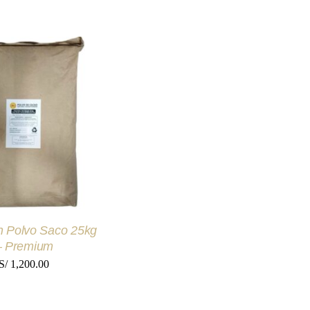
 AL CARRITO
/
UICK VIEW
 Polvo Saco 25kg
– Premium
S/
1,200.00