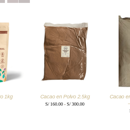
RITO
/
SELECCIONAR OPCIONES
AÑADIR
ESTE
EW
/
QUICK VIEW
Q
PRODUCTO
TIENE
MÚLTIPLES
VARIANTES.
LAS
OPCIONES
SE
o 1kg
Cacao en Polvo 2.5kg
Cacao en
PUEDEN
ELEGIR
Rango
S/
160.00
-
S/
300.00
EN
de
LA
PÁGINA
precios:
DE
PRODUCTO
desde