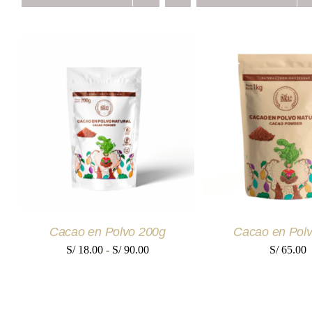
SELECCIONAR OPCIONES
AÑADIR AL CAR
ESTE
/
QUICK VIEW
QUICK VI
PRODUCTO
TIENE
MÚLTIPLES
VARIANTES.
LAS
OPCIONES
SE
Cacao en Polvo 200g
Cacao en Polv
PUEDEN
ELEGIR
Rango
S/
18.00
-
S/
90.00
S/
65.00
EN
de
LA
PÁGINA
precios:
DE
PRODUCTO
desde